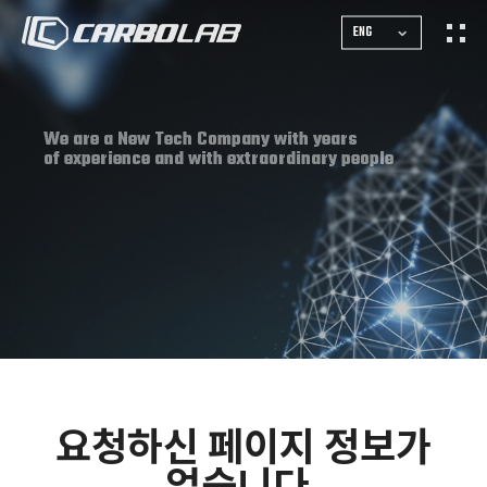
ENG
We are a New Tech Company with years
of experience and with extraordinary people
요청하신 페이지 정보가
없습니다.