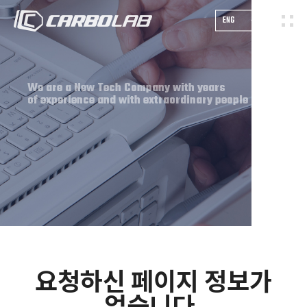
ENG
We are a New Tech Company with years
of experience and with extraordinary people
요청하신 페이지 정보가
없습니다.