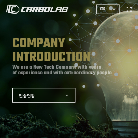
KOR
COMPANY
INTRODUCTION
We are a New Tech Company with years
of experience and with extraordinary people
인증현황
기업정보
회사연혁
인증현황