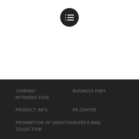
COMPANY
BUSINESS PART
INTRODUCTION
PRODUCT INFO
PR CENTER
PROHIBITION OF UNAUTHORIZED E-MAIL
COLLECTION